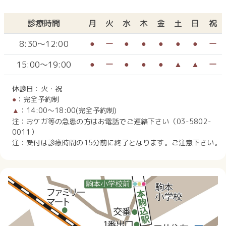
診療時間
月
火
水
木
金
土
日
祝
8:30～12:00
●
ー
●
●
●
●
●
ー
15:00～19:00
●
ー
●
●
●
▲
▲
ー
休診日
：火・祝
：完全予約制
●
：14:00～18:00(完全予約制)
▲
注：おケガ等の急患の方はお電話でご連絡下さい（03-5802-
0011）
注：受付は診療時間の15分前に終了となります。ご注意下さい。